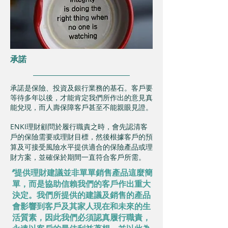
承諾
承諾是保險、投資及銀行業務的基石。客戶要
等待多年以後，才能肯定我們所作出的意見真
能兌現，而人壽保障客戶甚至不能親眼見證。
ENKI理財顧問於履行職責之時，會先認清客
戶的保險需要或理財目標，然後根據客戶的預
算及可接受風險水平提供適合的保險產品或理
財方案，並確保於期間一直符合客戶所需。
"提供理財建議並非單單銷售產品這麼簡
單，而是協助信賴我們的客戶作出重大
決定。我們所提供的建議及銷售的產品
會影響到客戶及其家人現在和未來的生
活質素，因此我們必須認真履行職責，