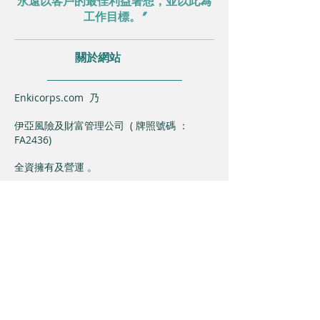
永遠以客戶的最佳利益著想，並以此為
工作目標。"
關於網站
Enkicorps.com 乃
伊亞風險及財富管理公司 ​ ​( 牌照號碼 ：
FA2436)
全資擁有及營運 。
客戶服務
文件送遞地址
伊亞風險及財富管理公司
香港新界葵芳興芳路223號新都會廣場二
座23樓05室