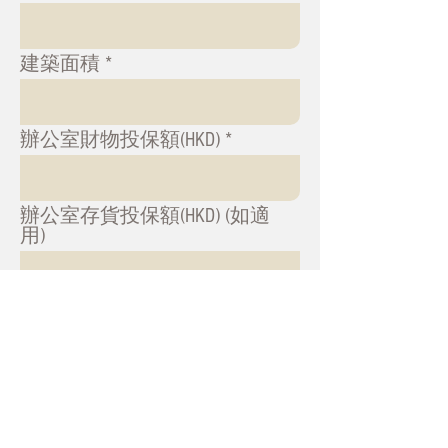
建築面積
辦公室財物投保額(HKD)
辦公室存貨投保額(HKD) (如適
用)
僱員賠償保險 (自選保障)：請
列明每一位僱員的職位，數
目，各自的年收入，是否需要
海外工作和涉及勞動工作。
E.g. Director (Temporary Overseas –
All Inside ) x 1 – HKD 1,794,000