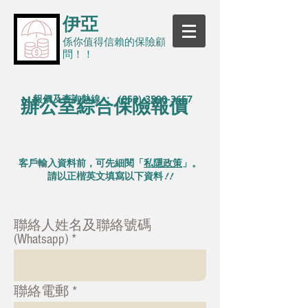
伊亞
係你值得信賴的保險顧
問！！
報價及查詢熱線 ：
(852)-3590-3657
辦公室綜合保險報價
客戶輸入資料前，可先細閱「
私隱政策
」。
請以正楷英文填寫以下資料!!
聯絡人姓名及聯絡號碼
(Whatsapp)
聯絡電郵